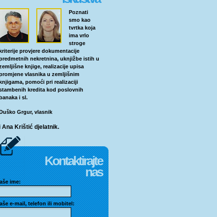
Poznati
smo kao
tvrtka koja
ima vrlo
stroge
kriterije provjere dokumentacije
predmetnih nekretnina, uknjižbe istih u
zemljišne knjige, realizacije upisa
promjene vlasnika u zemljišnim
knjigama, pomoći pri realizaciji
stambenih kredita kod poslovnih
banaka i sl.
Duško Grgur, vlasnik
i Ana Krištić djelatnik.
Kontaktirajte
nas
aše ime:
aše e-mail, telefon ili mobitel: