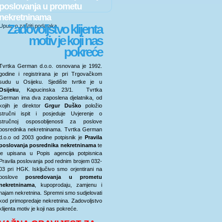
poslovanja u prometu
nekretninama
Zadovoljstvo klijenta
Uputa o zaštiti podataka
motiv je koji nas
pokreće
Tvrtka German d.o.o. osnovana je 1992.
godine i registrirana je pri Trgovačkom
sudu u Osijeku. Sjedište tvrtke je u
Osijeku
, Kapucinska 23/1. Tvrtka
German ima dva zaposlena djelatnika, od
kojih je direktor
Grgur Duško
položio
stručni ispit i posjeduje Uvjerenje o
stručnoj osposobljenosti za poslove
posrednika nekretninama. Tvrtka German
d.o.o od 2003 godine potpisnik je
Pravila
poslovanja posrednika nekretninama
te
je upisana u Popis agencija potpisnica
Pravila poslovanja pod rednim brojem 032-
03 pri HGK. Isključivo smo orjentirani na
poslove
posredovanja u prometu
nekretninama
, kupoprodaju, zamjenu i
najam nekretnina. Spremni smo sudjelovati
kod primopredaje nekretnina. Zadovoljstvo
klijenta motiv je koji nas pokreće.