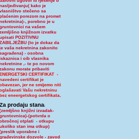
darovni ugovor ili rješenje o
nasljeđivanju( kako je
vlasništvo stečeno sa
plaćenim porezom na promet
nekretnina)-, porebno je u
gruntovnici na vašem
zemljišno knjižnom izvatku
upisati
POZITIVNU
ZABILJEŽBU
(to je dokaz da
je vaša nekretnina zakonito
sagrađena) - osobna
iskaznica i oib vlasnika
nekretnine ,- te po novom
zakonu morate pribaviti
ENERGETSKI CERTIFIKAT
-
navedeni certifikat je
obavezan, jer ne smijemo niti
oglašavati Vašu nekretninu
.
bez eneergetskog certifikata
Za prodaju stana
:
(zemljšno knjižni izvadak-
gruntovnica)-(potvrda o
obročnoj otplati - otkupu
ukoliko stan ima otkup)
(preslik uporabne i
građevinske dozvole - zavod