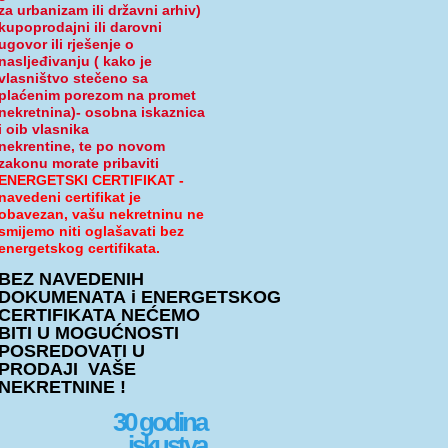
za urbanizam ili državni arhiv)
kupoprodajni ili darovni
ugovor ili rješenje o
nasljeđivanju ( kako je
vlasništvo stečeno sa
plaćenim porezom na promet
nekretnina)- osobna iskaznica
i oib vlasnika
nekrentine, te po novom
zakonu morate pribaviti
ENERGETSKI CERTIFIKAT -
navedeni certifikat je
obavezan, vašu nekretninu ne
smijemo niti oglašavati bez
energetskog certifikata.
BEZ NAVEDENIH
DOKUMENATA i ENERGETSKOG
CERTIFIKATA NEĆEMO
BITI U MOGUĆNOSTI
POSREDOVATI U
PRODAJI VAŠE
NEKRETNINE !
30 godina
iskustva