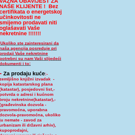
VAŽNA OBAVIJEST ZA
NAŠE KLIJENTE !
Bez
certifikata o energetskoj
učinkovitosti ne
smijemo prodavati niti
oglašavati Vaše
nekretnine !!!!!!!
Ukoliko ste zainteresirani da
naša agencija posreduje pri
prodaji Vaše nekretnine
potrebni su nam Vaši slijedeći
dokumenti i to:
-
Za prodaju kuće
:
-
zemljišno knjižni izvadak
-
kopija katastarskog plana
(katastar), posjedovni list,-
potvrda o adresi i kućnom
broju nekretnine(katastar),-
(građevinska dozvola -
pravomoćna, uporabna
dozvola-pravomoćna, ukoliko
ju nemate - zavod za
urbanizam ili državni arhiv),
kupoprodajni,