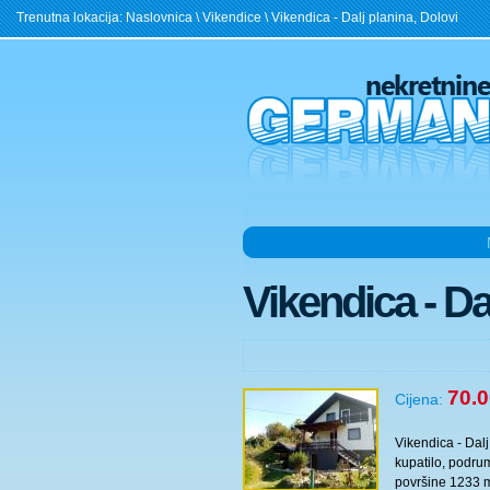
Trenutna lokacija:
Naslovnica
\
Vikendice
\ Vikendica - Dalj planina, Dolovi
Vikendica - Da
70.
Cijena:
Vikendica - Dal
kupatilo, podrum
površine 1233 