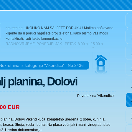
RADNO VRIJEME: PONEDJELJAK - PETAK: 8 00 h - 15 00 h
SUBOTA: 8 00 h - 13 00 h NEDJELJA: NE RADIMO Vaše German
nekretnine. UKOLIKO NAM ŠALJETE PORUKU ! Molimo poštovane
klijente da u poruci napišete broj telefona, kako bismo Vas mogli
kontaktirati, radi lakše komunikacije.
RADNO VRIJEME: PONEDJELJAK - PETAK: 8 00 h - 15 00 h
SUBOTA: 8 00 h - 13 00 h NEDJELJA: NE RADIMO Vaše German
nekretnine. UKOLIKO NAM ŠALJETE PORUKU ! Molimo poštovane
klijente da u poruci napišete broj telefona, kako bismo Vas mogli
kontaktirati, radi lakše komunikacije.
Nekretnina iz kategorije 'Vikendice' - No.2436
RADNO VRIJEME: PONEDJELJAK - PETAK: 8 00 h - 15 00 h
SUBOTA: 8 00 h - 13 00 h NEDJELJA: NE RADIMO Vaše German
lj planina, Dolovi
nekretnine. UKOLIKO NAM ŠALJETE PORUKU ! Molimo poštovane
klijente da u poruci napišete broj telefona, kako bismo Vas mogli
kontaktirati, radi lakše komunikacije.
RADNO VRIJEME: PONEDJELJAK - PETAK: 8 00 h - 15 00 h
Povratak na 'Vikendice'
SUBOTA: 8 00 h - 13 00 h NEDJELJA: NE RADIMO Vaše German
nekretnine. UKOLIKO NAM ŠALJETE PORUKU ! Molimo poštovane
000 EUR
klijente da u poruci napišete broj telefona, kako bismo Vas mogli
kontaktirati, radi lakše komunikacije.
j planina, Dolovi Vikend kuća, kompletno uređena, 2 sobe, kuhinja,
RADNO VRIJEME: PONEDJELJAK - PETAK: 8 00 h - 15 00 h
, terasa. Struja, voda i bunar. Na placu voćnjak i manji vinograd, plac
SUBOTA: 8 00 h - 13 00 h NEDJELJA: NE RADIMO Vaše German
m2. Uredna dokumentacija.
nekretnine. UKOLIKO NAM ŠALJETE PORUKU ! Molimo poštovane