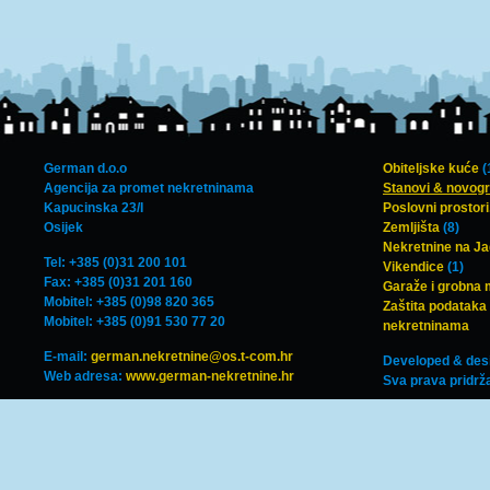
German d.o.o
Obiteljske kuće
(
Agencija za promet nekretninama
Stanovi & novog
Kapucinska 23/I
Poslovni prostori,
Osijek
Zemljišta
(8)
Nekretnine na J
Tel: +385 (0)31 200 101
Vikendice
(1)
Fax: +385 (0)31 201 160
Garaže i grobna 
Mobitel: +385 (0)98 820 365
Zaštita podataka 
Mobitel: +385 (0)91 530 77 20
nekretninama
E-mail:
german.nekretnine@os.t-com.hr
Developed & des
Web adresa:
www.german-nekretnine.hr
Sva prava pridrž