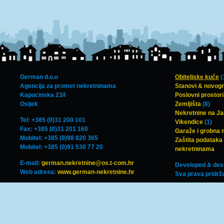
German d.o.o
Obiteljske kuće
(
Agencija za promet nekretninama
Stanovi & novog
Kapucinska 23/I
Poslovni prostori,
Osijek
Zemljišta
(8)
Nekretnine na J
Tel: +385 (0)31 200 101
Vikendice
(1)
Fax: +385 (0)31 201 160
Garaže i grobna 
Mobitel: +385 (0)98 820 365
Zaštita podataka 
Mobitel: +385 (0)91 530 77 20
nekretninama
E-mail:
german.nekretnine@os.t-com.hr
Developed & des
Web adresa:
www.german-nekretnine.hr
Sva prava pridrž