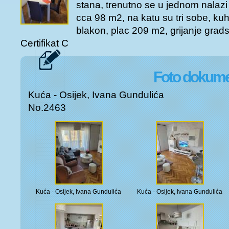
nekretnine. UKOLIKO NAM Š
stana, trenutno se u jednom nalazi
klijente da u poruci napišete 
cca 98 m2, na katu su tri sobe, kuhin
kontaktirati, radi lakše komuni
RADNO VRIJEME: PONEDJELJA
blakon, plac 209 m2, grijanje grad
SUBOTA: 8 00 h - 13 00 h 
Certifikat C
nekretnine. UKOLIKO NAM Š
klijente da u poruci napišete 
kontaktirati, radi lakše komuni
Foto dokumen
Kuća - Osijek, Ivana Gundulića
No.2463
Kuća - Osijek, Ivana Gundulića
Kuća - Osijek, Ivana Gundulića