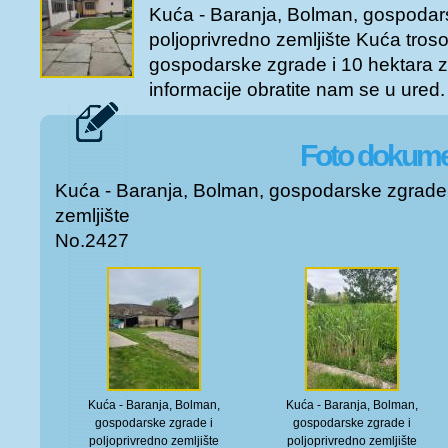
nekretnine. UKOLIKO NAM Š
Kuća - Baranja, Bolman, gospodar
klijente da u poruci napišete 
poljoprivredno zemljište Kuća troso
kontaktirati, radi lakše komuni
RADNO VRIJEME: PONEDJELJA
gospodarske zgrade i 10 hektara z
SUBOTA: 8 00 h - 13 00 h 
informacije obratite nam se u ured. 
nekretnine. UKOLIKO NAM Š
klijente da u poruci napišete 
kontaktirati, radi lakše komuni
Foto dokumen
Kuća - Baranja, Bolman, gospodarske zgrade 
zemljište
No.2427
Kuća - Baranja, Bolman,
Kuća - Baranja, Bolman,
gospodarske zgrade i
gospodarske zgrade i
poljoprivredno zemljište
poljoprivredno zemljište