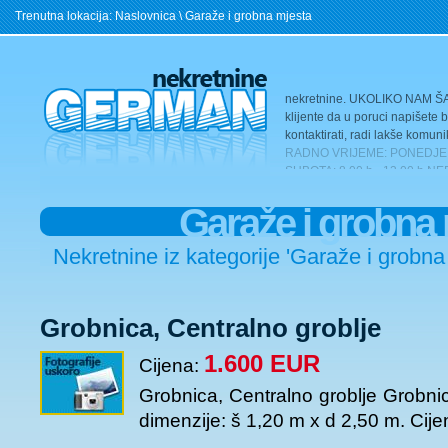
Trenutna lokacija:
Naslovnica
\ Garaže i grobna mjesta
RADNO VRIJEME: PONEDJELJA
SUBOTA: 8 00 h - 13 00 h 
nekretnine. UKOLIKO NAM Š
klijente da u poruci napišete 
kontaktirati, radi lakše komuni
RADNO VRIJEME: PONEDJELJA
SUBOTA: 8 00 h - 13 00 h 
nekretnine. UKOLIKO NAM Š
klijente da u poruci napišete 
Garaže i grobna
kontaktirati, radi lakše komuni
RADNO VRIJEME: PONEDJELJA
Nekretnine iz kategorije 'Garaže i grobna 
SUBOTA: 8 00 h - 13 00 h 
nekretnine. UKOLIKO NAM Š
klijente da u poruci napišete 
kontaktirati, radi lakše komuni
Grobnica, Centralno groblje
RADNO VRIJEME: PONEDJELJA
SUBOTA: 8 00 h - 13 00 h 
1.600 EUR
Cijena:
nekretnine. UKOLIKO NAM Š
klijente da u poruci napišete 
Grobnica, Centralno groblje Grobnic
kontaktirati, radi lakše komuni
RADNO VRIJEME: PONEDJELJA
dimenzije: š 1,20 m x d 2,50 m. Ci
SUBOTA: 8 00 h - 13 00 h 