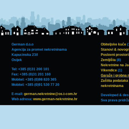
German d.o.o
Obiteljske kuće
(
Agencija za promet nekretninama
Stanovi & novog
Kapucinska 23/I
Poslovni prostori,
Osijek
Zemljišta
(8)
Nekretnine na J
Tel: +385 (0)31 200 101
Vikendice
(1)
Fax: +385 (0)31 201 160
Garaže i grobna 
Mobitel: +385 (0)98 820 365
Zaštita podataka 
Mobitel: +385 (0)91 530 77 20
nekretninama
E-mail:
german.nekretnine@os.t-com.hr
Developed & des
Web adresa:
www.german-nekretnine.hr
Sva prava pridrž