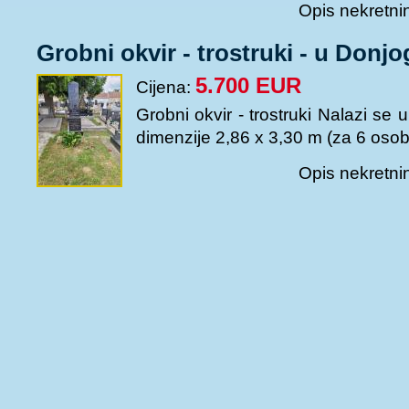
nekretnine. UKOLIKO NAM Š
Opis nekretnin
klijente da u poruci napišete 
kontaktirati, radi lakše komuni
Grobni okvir - trostruki - u Don
RADNO VRIJEME: PONEDJELJA
SUBOTA: 8 00 h - 13 00 h 
5.700 EUR
Cijena:
nekretnine. UKOLIKO NAM Š
klijente da u poruci napišete 
Grobni okvir - trostruki Nalazi se
kontaktirati, radi lakše komuni
dimenzije 2,86 x 3,30 m (za 6 osob
Opis nekretnin